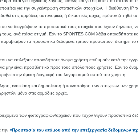
P κρατείται για τεχνικούς λόγους, καθώς και για θέματα που άπτοντ
οποιείται για την συγκέντρωση στατιστικών στοιχείων. Η διεύθυνση IP 
θεί στις αρμόδιες αστυνομικές ή δικαστικές αρχές, εφόσον ζητηθεί α
ου να διαγράψουν τα προσωπικά τους στοιχεία που έχουν δηλώσει, να
 τους, ανά πάσα στιγμή. Εάν το SPONTES.COM λάβει οποιαδήποτε κατα
αβιάζουν τα προσωπικά δεδομένα τρίτων προσώπων, διατηρεί το δι
υ να επιλέξουν οποιοδήποτε όνομα χρήστη επιθυμούν κατά την εγγραφή 
ι να μην είναι προσβλητικό προς τους υπόλοιπους χρήστες. Εάν το όν
προβεί στην άμεση διαγραφή του λογαριασμού αυτού του χρήστη.
ση, ενοικίαση και δημοσίευση ή κοινοποίηση των στοιχείων των χρ
ρηστών μόνο στις αρμόδιες αρχές.
εριεχόμενο των φωτογραφιών/αρχείων που τυχόν θίγουν προσωπικά δε
α την
«Προστασία του ατόμου από την επεξεργασία δεδομένων 