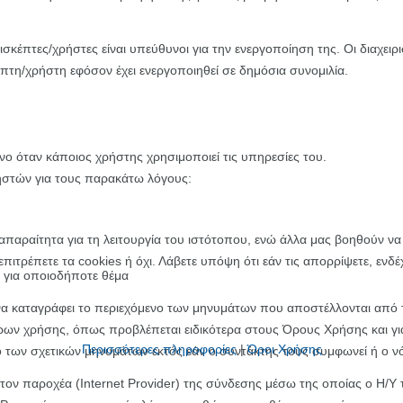
επισκέπτες/χρήστες είναι υπεύθυνοι για την ενεργοποίηση της. Οι διαχ
έπτη/χρήστη εφόσον έχει ενεργοποιηθεί σε δημόσια συνομιλία.
 όταν κάποιος χρήστης χρησιμοποιεί τις υπηρεσίες του.
ηστών για τους παρακάτω λόγους:
παραίτητα για τη λειτουργία του ιστότοπου, ενώ άλλα μας βοηθούν να 
τρέπετε τα cookies ή όχι. Λάβετε υπόψη ότι εάν τις απορρίψετε, ενδέχ
 για οποιοδήποτε θέμα
 καταγράφει το περιεχόμενο των μηνυμάτων που αποστέλλονται από τ
όρων χρήσης, όπως προβλέπεται ειδικότερα στους Όρους Χρήσης και 
Περισσότερες πληροφορίες
|
Όροι Χρήσης
ο των σχετικών μηνυμάτων εκτός εάν ο συντάκτης τους συμφωνεί ή ο νό
ό τον παροχέα (Internet Provider) της σύνδεσης μέσω της οποίας ο Η/Υ