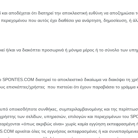
αι αποδέχεται ότι διατηρεί την αποκλειστική ευθύνη να αποζημιώσε
 περιεχομένου που αυτός έχει διαθέσει για ανάρτηση, δημοσίευση, ή 
ί ή/και να διακόπτει προσωρινά ή μόνιμα μέρος ή το σύνολο των υπη
το SPONTES.COM διατηρεί το αποκλειστικό δικαίωμα να διακόψει τη χρ
τους επισκέπτες/χρήστες που πιστεύει ότι έχουν παραβιάσει το γράμμ
, υπό οποιεσδήποτε συνθήκες, συμπεριλαμβανομένης και της περίπτω
χρήστης των σελίδων, υπηρεσιών, επιλογών και περιεχομένων του SPO
έχονται «όπως ακριβώς είναι» χωρίς καμία εγγύηση εκπεφρασμένη ή
.COM αρνείται όλες τις εγγυήσεις εκπεφρασμένες ή και συνεπαγόμενε