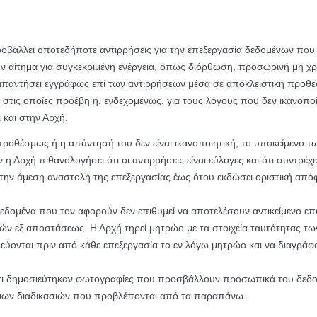
ροβάλλει οποτεδήποτε αντιρρήσεις για την επεξεργασία δεδομένων που
υν αίτημα για συγκεκριμένη ενέργεια, όπως διόρθωση, προσωρινή μη χ
απαντήσει εγγράφως επί των αντιρρήσεων μέσα σε αποκλειστική προθε
ιες στις οποίες προέβη ή, ενδεχομένως, για τους λόγους που δεν ικανο
 και στην Αρχή.
ροθέσμως ή η απάντησή του δεν είναι ικανοποιητική, το υποκείμενο τ
ν η Αρχή πιθανολογήσει ότι οι αντιρρήσεις είναι εύλογες και ότι συντρ
ι την άμεση αναστολή της επεξεργασίας έως ότου εκδώσει οριστική απ
δεδομένα που τον αφορούν δεν επιθυμεί να αποτελέσουν αντικείμενο ε
εξ αποστάσεως. Η Αρχή τηρεί μητρώο με τα στοιχεία ταυτότητας των
ύονται πριν από κάθε επεξεργασία το εν λόγω μητρώο και να διαγράφ
ότι δημοσιεύτηκαν φωτογραφίες που προσβάλλουν προσωπικά του δεδομ
όμιμων διαδικασιών που προβλέπονται από τα παραπάνω.