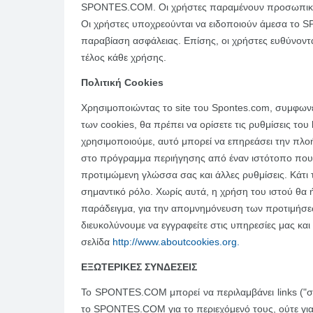
SPONTES.COM. Οι χρήστες παραμένουν προσωπικά κα
Οι χρήστες υποχρεούνται να ειδοποιούν άμεσα το
παραβίαση ασφάλειας. Επίσης, οι χρήστες ευθύνοντα
τέλος κάθε χρήσης.
Πολιτική Cookies
Χρησιμοποιώντας το site του Spontes.com, συμφωνεί
των cookies, θα πρέπει να ορίσετε τις ρυθμίσεις τ
χρησιμοποιούμε, αυτό μπορεί να επηρεάσει την πλο
στο πρόγραμμα περιήγησης από έναν ιστότοπο που ε
προτιμώμενη γλώσσα σας και άλλες ρυθμίσεις. Κάτι τ
σημαντικό ρόλο. Χωρίς αυτά, η χρήση του ιστού θα
παράδειγμα, για την απομνημόνευση των προτιμήσεώ
διευκολύνουμε να εγγραφείτε στις υπηρεσίες μας κα
σελίδα
http://www.aboutcookies.org.
ΕΞΩΤΕΡΙΚΕΣ ΣΥΝΔΕΣΕΙΣ
Το SPONTES.COM μπορεί να περιλαμβάνει links ("συ
το SPONTES.COM για το περιεχόμενό τους, ούτε για